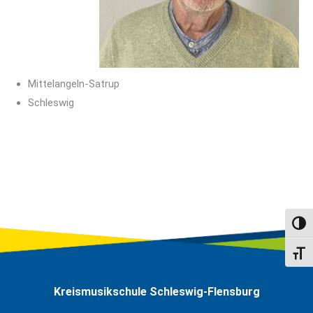
Mittelangeln-Satrup
Schleswig
Umsch
Schri
Kreismusikschule Schleswig-Flensburg