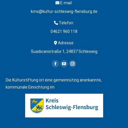
E-mail:
kms@kultur-schleswig-flensburg.de
Telefon:
04621 960 118
Adresse:
Suadicanistraße 1, 24837 Schleswig
Finden Sie uns auf:
Facebook
YouTube
Instagram
page
page
page
Die Kulturstiftung ist eine gemeinnützig anerkannte,
opens
opens
opens
kommunale Einrichtung im
in
in
in
new
new
new
window
window
window