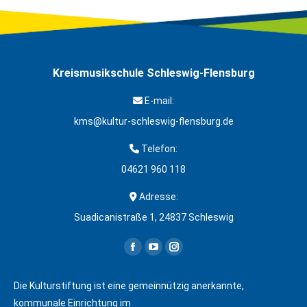
Kreismusikschule Schleswig-Flensburg
E-mail:
kms@kultur-schleswig-flensburg.de
Telefon:
04621 960 118
Adresse:
Suadicanistraße 1, 24837 Schleswig
Finden Sie uns auf:
Facebook
YouTube
Instagram
page
page
page
Die Kulturstiftung ist eine gemeinnützig anerkannte,
opens
opens
opens
kommunale Einrichtung im