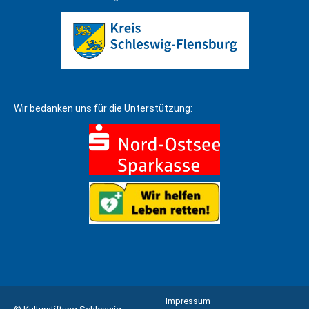
in
in
in
new
new
new
window
window
window
Wir bedanken uns für die Unterstützung:
Impressum