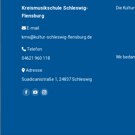
Kreismusikschule Schleswig-
Die Kultu
Flensburg
E-mail:
kms@kultur-schleswig-flensburg.de
Telefon:
Wir bedan
04621 960 118
Adresse:
Suadicanistraße 1, 24837 Schleswig
Finden Sie uns auf:
Facebook
YouTube
Instagram
page
page
page
opens
opens
opens
in
in
in
new
new
new
window
window
window