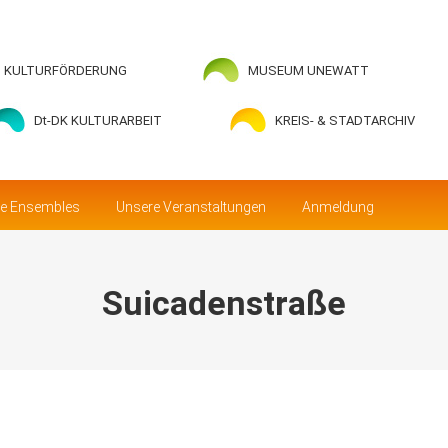
Was wir bieten
Unsere Ensembles
Unsere Veranstaltungen
KULTURFÖRDERUNG
MUSEUM UNEWATT
Dt-DK KULTURARBEIT
KREIS- & STADTARCHIV
e Ensembles
Unsere Veranstaltungen
Anmeldung
Suicadenstraße